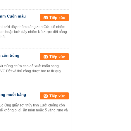
28mm Cuộn màu
Tiếp xúc
m Lưới dây nhôm tráng đen Cửa sổ nhôm
lium hoặc lưới dây nhôm.Nó được dệt bằng
nhất
h côn trùng
Tiếp xúc
 40 thùng chứa cao để xuất khẩu sang
PVC.Dệt và thủ công được tạo ra từ quy
ùng muỗi bằng
Tiếp xúc
g Ống giấy sợi thủy tinh Lưới chống côn
sẽ không bị gỉ, ăn mòn hoặc ố vàng.Nhẹ và