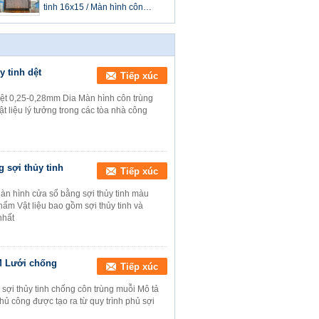
tinh 16x15 / Màn hình côn
trùng lưới cửa sổ 5 cuộn 10
cuộn mỗi túi
 tinh dệt
Tiếp xúc
dệt 0,25-0,28mm Dia Màn hình côn trùng
ật liệu lý tưởng trong các tòa nhà công
 sợi thủy tinh
Tiếp xúc
n hình cửa sổ bằng sợi thủy tinh màu
ẩm Vật liệu bao gồm sợi thủy tinh và
nhất
5M Lưới chống
Tiếp xúc
sợi thủy tinh chống côn trùng muỗi Mô tả
hủ công được tạo ra từ quy trình phủ sợi