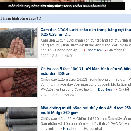
Xám đen 17x14 Lưới chắn côn trùng bằng sợi thủy tinh dệt 0,25-0,28mm Dia
ới màn hình côn trùng
(41)
Xám đen 17x14 Lưới chắn côn trùng bằng sợi thủy
0,25-0,28mm Dia
Xám đen 17x14 Lưới chắn côn trùng bằng sợi thủy tinh 
bằng sợi thủy tinh được dệt từ sợi đơn tráng PVC.Nó là v
nghiệp và nông nghiệp ...
Đọc thêm
Giá tốt nhất
2021-12-31 11:46:01
Chiều cao 5 feet 16x13 Lưới Màn hình cửa sổ bằng
màu đen 85Gram
Chiều cao 1,25m Lưới 16x13 Trọng lượng tịnh 85 gam Mà
đen, hai mặt với dây đơn màu vàng và xanh Mô tả Sản ph
PVC.Dệt và thủ công được tạo ...
Đọc thêm
Giá tốt 
2021-12-31 11:59:24
Màn chống muỗi bằng sợi thủy tinh dài 4 feet 2
muỗi Midge 360 ​​gam
Chiều cao 4 feet 25 M Chiều dài 360 gam Ống giấy bằng 
Sản phẩm Vật liệu bao gồm sợi thủy tinh và PVC.Dệt và t
thủy tinh ...
Đọc thêm
Giá tốt nhất