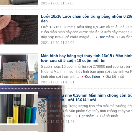
2021-12-31 11:57:03
Lưới 18x16 Lưới chắn côn trùng bằng nhôm 0.
đen
Lưới 18x16 0,28mm Chiều rộng 0,914m và chiều dài 30
cuộn màn hình dây còn được đặt tên là lưới dây magna
dây hợp kim Al có chứa magiê ...
Đọc thêm
Giá tốt 
2021-12-31 11:52:02
Màn hình bay bằng sợi thủy tinh 16x15 / Màn hìn
lưới cửa sổ 5 cuộn 10 cuộn mỗi túi
5 cuộn hoặc 10 cuộn mỗi túi với 270000 mét vuông trên
Nigeria Màn hình sợi thủy tinh bao gồm sợi thủy tinh và 
trình phủ sợi thủy tinh ...
Đọc thêm
Giá tốt nhất
2021-12-31 11:43:31
Trọng lượng nhẹ 0.26mm Màn hình chống côn tr
sợi thủy tinh Lưới 16X14 Lưới
Lưới 16X14 90g Trọng lượng tịnh trên mỗi mét vuông 250
trùng muỗi Mô tả Sản phẩm Sợi thủy tinh không cháy và 
tiết kiệm, nó có nhi...
Đọc thêm
Giá tốt nhất
2021-12-31 11:41:47