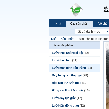
GIÁ
HÀN
Nhà
Các sản phẩm
Về chún
Nhà
Sản phẩm
Lưới màn hình côn trùn
Tất cả sản phẩm
1
Lưới thép không gỉ dệt
(32)
Lưới thép hàn
(41)
Lưới màn hình côn trùng
(41)
Dây hàng rào thép gai
(28)
Hộp lưu trữ lưới thép
(10)
Hàng rào liên kết chuỗi
(10)
Lưới dây lục giác
(12)
Lưới dây đồng thau
(12)