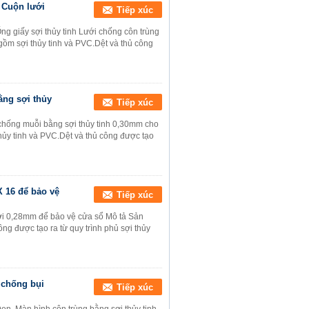
 Cuộn lưới
Tiếp xúc
g giấy sợi thủy tinh Lưới chống côn trùng
gồm sợi thủy tinh và PVC.Dệt và thủ công
ng sợi thủy
Tiếp xúc
chống muỗi bằng sợi thủy tinh 0,30mm cho
hủy tinh và PVC.Dệt và thủ công được tạo
 16 để bảo vệ
Tiếp xúc
ới 0,28mm để bảo vệ cửa sổ Mô tả Sản
ng được tạo ra từ quy trình phủ sợi thủy
 chống bụi
Tiếp xúc