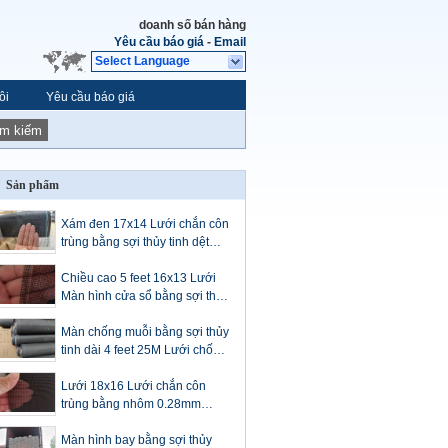
doanh số bán hàng
Yêu cầu báo giá
-
Email
Select Language
ôi
Yêu cầu báo giá
ìm kiếm
Sản phẩm
Xám đen 17x14 Lưới chắn côn
trùng bằng sợi thủy tinh dệt
0,25-0,28mm Dia
Chiều cao 5 feet 16x13 Lưới
Màn hình cửa sổ bằng sợi thủy
tinh màu đen 85Gram
Màn chống muỗi bằng sợi thủy
tinh dài 4 feet 25M Lưới chống
muỗi Midge 360 ​​gam
Lưới 18x16 Lưới chắn côn
trùng bằng nhôm 0.28mm
Cuộn màu đen
Màn hình bay bằng sợi thủy