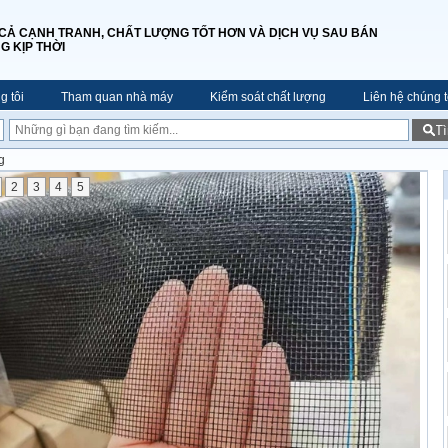
 CẢ CẠNH TRANH, CHẤT LƯỢNG TỐT HƠN VÀ DỊCH VỤ SAU BÁN
G KỊP THỜI
g tôi
Tham quan nhà máy
Kiểm soát chất lượng
Liên hệ chúng t
T
g
2
3
4
5