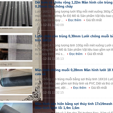
Dệt trơn có chiều rộng 1,22m Màn hình côn trùng
0,26mm Dia chống cháy
Lưới 16X15 Trọng lượng lưới 95g mỗi mét vuông 360g Ốn
muỗi cho thị trường Ấn Độ Mô tả Sản phẩm Vật liệu bao 
được tạo ra từ quy ...
Đọc thêm
Giá tốt nhất
2021-12-31 11:40:09
Lưới chắn côn trùng 0,30mm Lưới chống muỗi bằ
tinh 16X14
Lưới 16X14 Trọng lượng tịnh 100g mỗi mét vuông Lưới 
thị trường Ai Cập Mô tả Sản phẩm Vật liệu bao gồm sợi t
ra từ quy trình phủ s...
Đọc thêm
Giá tốt nhất
2021-12-31 11:35:13
Màn hình chống muỗi 0,28mm Màn hình lưới 18 X
cửa sổ
Lưới chống côn trùng muỗi bằng sợi thủy tinh 18X16 Lư
phẩm Vật liệu bao gồm sợi thủy tinh và PVC.Dệt và thủ cô
tinh monofilament, dệt ...
Đọc thêm
Giá tốt nhất
2021-12-31 11:32:15
Màn hình sân hiên bằng sợi thủy tinh 17x14mesh
Màn hình lưới lỗi 1,4m 1,6m