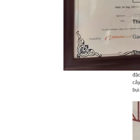
Th
Gạc
Thu
Màn
đặc
cây
bụi