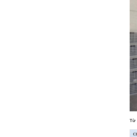
Từ 
Ch