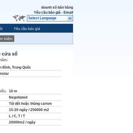
doanh số bán hàng
Yêu cầu báo giá
-
Email
Select Language
ôi
Yêu cầu báo giá
ìm kiếm
ệ cửa sổ
phẩm:
n Bình, Trung Quốc
instar
hiểu:
10 m
Negotiated
Túi dệt hoặc thùng carton
15-20 ngày / 250000 m2
L / C, T / T
20000m2 / ngày