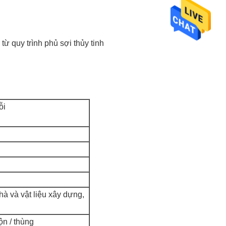
từ quy trình phủ sợi thủy tinh
ỗi
hà và vật liệu xây dựng,
ộn / thùng