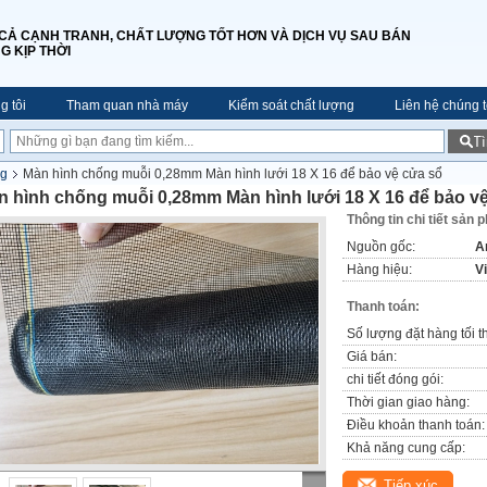
 CẢ CẠNH TRANH, CHẤT LƯỢNG TỐT HƠN VÀ DỊCH VỤ SAU BÁN
G KỊP THỜI
g tôi
Tham quan nhà máy
Kiểm soát chất lượng
Liên hệ chúng t
T
ng
Màn hình chống muỗi 0,28mm Màn hình lưới 18 X 16 để bảo vệ cửa sổ
n hình chống muỗi 0,28mm Màn hình lưới 18 X 16 để bảo v
Thông tin chi tiết sản 
Nguồn gốc:
A
Hàng hiệu:
V
Thanh toán:
Số lượng đặt hàng tối t
Giá bán:
chi tiết đóng gói:
Thời gian giao hàng:
Điều khoản thanh toán:
Khả năng cung cấp:
Tiếp xúc