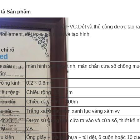
 tả Sản phẩm
 liệu bao gồm sợi thủy tinh và PVC.Dệt và thủ công được tạo ra 
ofilament, dệt trơn, gia nhiệt và tạo hình.
chỉ rõ
n sản
màn hình sợi thủy tinh, màn chắn cửa sổ chống mu
ẩm
ờng kính
0,2 ~ 0,6mm
iều rộng
Chiều rộng: 0,5 ~ 3m
iều dài
Chiều dài: 30m ~ 300m
u sắc
Trắng xanh nâu đen xanh lục vàng xám vv
ch sử
Được sử dụng trên cửa ra vào và cửa sổ, thiết kế n
ng
v.v.
u kiện
Ống giấy + màng nhựa + túi dệt, 6 cuộn hoặc 10 cu