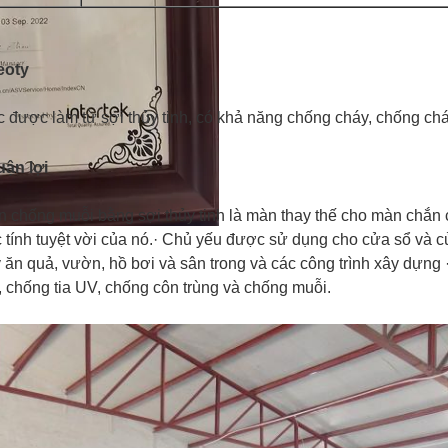
eoty
 được làm từ sợi thủy tinh, có khả năng chống cháy, chống chá
ận lợi
 chống muỗi bằng sợi thủy tinh là màn thay thế cho màn chắn c
 tính tuyệt vời của nó.· Chủ yếu được sử dụng cho cửa sổ và 
 ăn quả, vườn, hồ bơi và sân trong và các công trình xây dựn
, chống tia UV, chống côn trùng và chống muỗi.