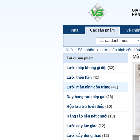
GIÁ
HÀN
Nhà
Các sản phẩm
Về chún
Nhà
Sản phẩm
Lưới màn hình côn trù
Mà
Tất cả sản phẩm
Lưới thép không gỉ dệt
(32)
Lưới thép hàn
(41)
Lưới màn hình côn trùng
(41)
Dây hàng rào thép gai
(28)
Hộp lưu trữ lưới thép
(10)
Hàng rào liên kết chuỗi
(10)
Lưới dây lục giác
(12)
Lưới dây đồng thau
(12)