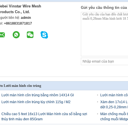
ebei Vinstar Wire Mesh
Gửi yêu cầu thông tin của 
roducts Co., Ltd.
gười liên hệ:
admin
el:
+8618831871817
n Lưới màn hình côn trùng
Lưới màn hình côn trùng bằng nhôm 14X14 GI
Lưới màn hình c
Lưới màn hình côn trùng tùy chỉnh 115g / M2
Xám đen 17x14 Lư
dệt 0,25-0,28mm 
Chiều cao 5 feet 16x13 Lưới Màn hình cửa sổ bằng sợi
Màn chống muỗi bằ
thủy tinh màu đen 85Gram
chống muỗi Midge