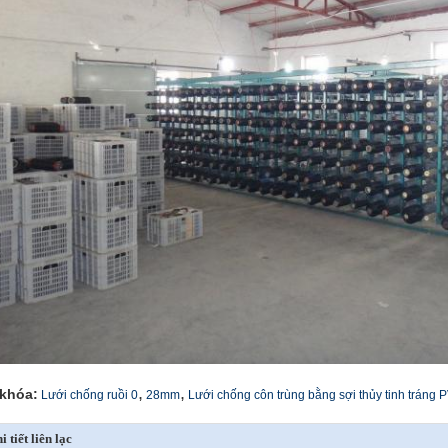
,
,
khóa:
Lưới chống ruồi 0
28mm
Lưới chống côn trùng bằng sợi thủy tinh tráng 
i tiết liên lạc