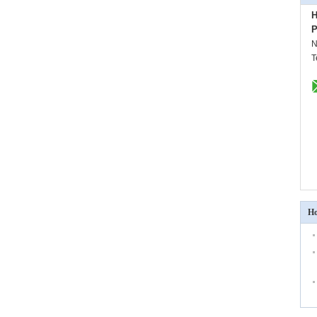
H
P
N
T
Hơ