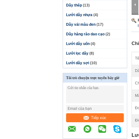
Dây thép
(13)
Lưới dây nhựa
(4)
Dây vải màu đen
(17)
Dây hàng rào dao cạo
(2)
Chi
Lưới dây uốn
(4)
Lưới lọc dây
(8)
Tê
Lưới dây sợi
(10)
Dâ
Tôi trò chuyện trực tuyến bây giờ
Ch
Mà
Đơ
Tiếp xúc
Đi
Lư