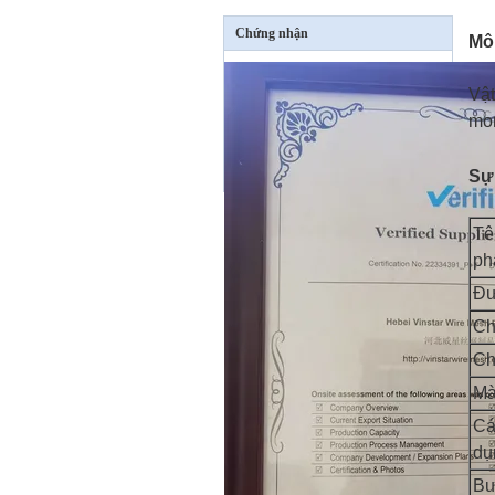
Chứng nhận
Mô
Vật
mon
Sự 
Tê
ph
Đư
Ch
Ch
Mà
Cá
dụ
Bư