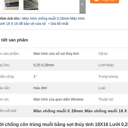
Hình ảnh lớn :
Màn hình chống muỗi 0,28mm Màn hình
lưới 18 X 16 để bảo vệ cửa sổ
Giá tốt nhất
 tiết sản phẩm
n sản phẩm:
Màn hình cửa sổ sợi thủy tinh
Vật tư:
y Dia.:
0,25-0,28mm
Lưới thép:
iều rộng:
3 '
Trọng lượng:
u sắc:
màu đen
Loại:
n xin:
Màn hình của giao diện Window
Thuận lợi:
Màn chống muỗi 0
28mm
Màn chống muỗi 18 X
ểm nổi bật:
,
,
ới chống côn trùng muỗi bằng sợi thủy tinh 18X16 Lưới 0,