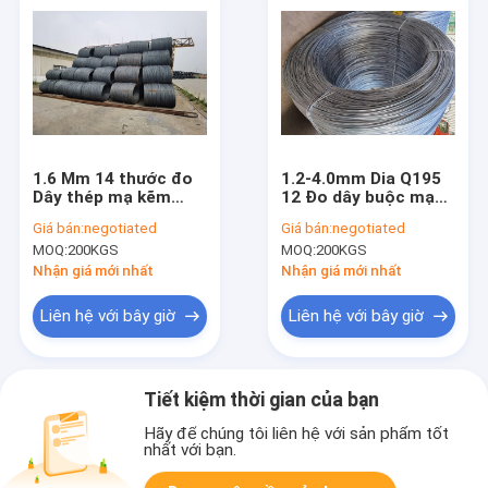
1.6 Mm 14 thước đo
1.2-4.0mm Dia Q195
Dây thép mạ kẽm
12 Đo dây buộc mạ
được sử dụng trong
kẽm / Dây thép mạ
Giá bán:
negotiated
Giá bán:
negotiated
ngành xây dựng
kẽm lạnh
MOQ:
200KGS
MOQ:
200KGS
Nhận giá mới nhất
Nhận giá mới nhất
Liên hệ với bây giờ
Liên hệ với bây giờ
Tiết kiệm thời gian của bạn
Hãy để chúng tôi liên hệ với sản phẩm tốt
nhất với bạn.