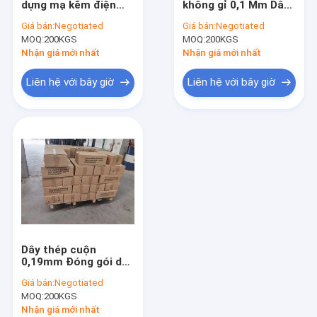
dựng mạ kẽm điện
không gỉ 0,1 Mm Dây
Dây thép
Q195 22 Gauge Dây
AISI SS 430
Giá bán:
Negotiated
Giá bán:
Negotiated
thép mạ kẽm
MOQ:
Lưới dây nhựa
200KGS
MOQ:
200KGS
Nhận giá mới nhất
Nhận giá mới nhất
Dây vải màu đen
Liên hệ với bây giờ
Liên hệ với bây giờ
Dây hàng rào dao cạo
Lưới dây uốn
Lưới lọc dây
Lưới dây sợi
Dây thép cuộn
0,19mm Đóng gói dây
thép cacbon mạ kẽm
Giá bán:
Negotiated
điện
MOQ:
200KGS
Nhận giá mới nhất