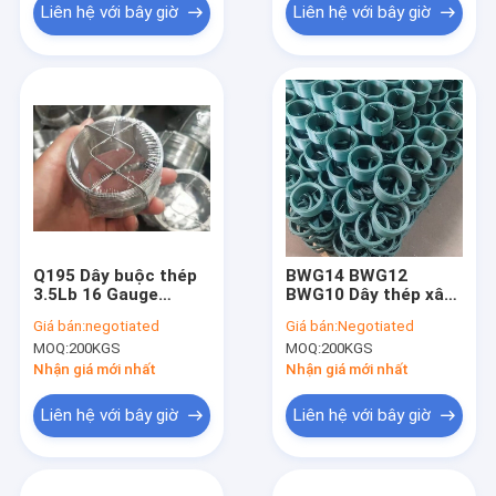
Liên hệ với bây giờ
Liên hệ với bây giờ
Q195 Dây buộc thép
BWG14 BWG12
3.5Lb 16 Gauge
BWG10 Dây thép xây
Binding Wire
dựng để dệt lưới
Giá bán:
negotiated
Giá bán:
Negotiated
MOQ:
200KGS
MOQ:
200KGS
Nhận giá mới nhất
Nhận giá mới nhất
Liên hệ với bây giờ
Liên hệ với bây giờ