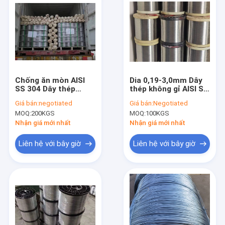
Chống ăn mòn AISI
Dia 0,19-3,0mm Dây
SS 304 Dây thép
thép không gỉ AISI SS
không gỉ 304L 0.10-
316 316l cho đồ dùng
Giá bán:
negotiated
Giá bán:
Negotiated
0.30MM
nhà bếp
MOQ:
200KGS
MOQ:
100KGS
Nhận giá mới nhất
Nhận giá mới nhất
Liên hệ với bây giờ
Liên hệ với bây giờ
Nhà
các sản phẩm
Về chúng tôi