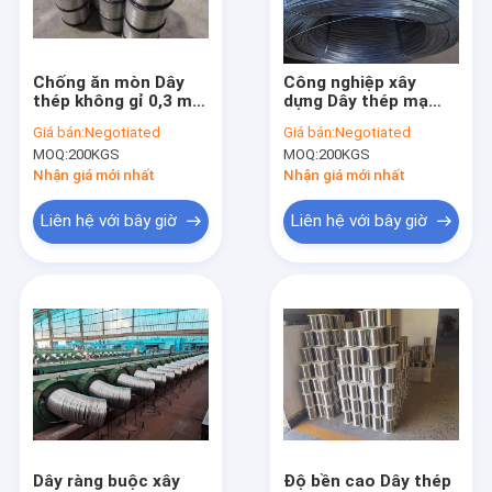
Liên hệ chúng tôi
Chống ăn mòn Dây
Công nghiệp xây
thép không gỉ 0,3 mm
dựng Dây thép mạ
Lưới thép không gỉ dệt
Dây thép không gỉ
kẽm 4mm Dây mạ
Giá bán:
Negotiated
Giá bán:
Negotiated
316
kẽm 8 thước đo
MOQ:
200KGS
MOQ:
200KGS
Lưới thép hàn
Nhận giá mới nhất
Nhận giá mới nhất
Lưới màn hình côn trùng
Liên hệ với bây giờ
Liên hệ với bây giờ
Dây hàng rào thép gai
Hộp lưu trữ lưới thép
Hàng rào liên kết chuỗi
Lưới dây lục giác
Lưới dây đồng thau
Dây ràng buộc xây
Độ bền cao Dây thép