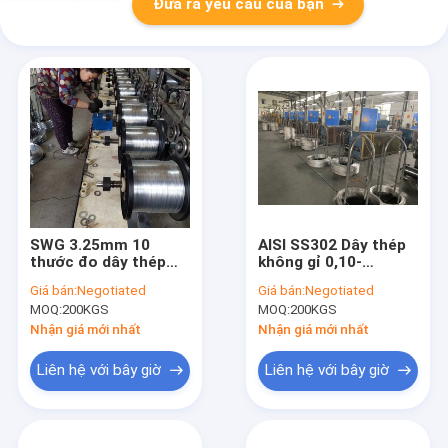
Đưa ra yêu cầu của bạn
SWG 3.25mm 10
AISI SS302 Dây thép
thước đo dây thép
không gỉ 0,10-
mạ kẽm để đóng gói
0,30MM Loại ống
Giá bán:
Negotiated
Giá bán:
Negotiated
sản phẩm cuộc sống
hoặc cuộn
MOQ:
200KGS
MOQ:
200KGS
Nhận giá mới nhất
Nhận giá mới nhất
Liên hệ với bây giờ
Liên hệ với bây giờ