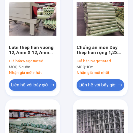
Lưới thép hàn vuông
Chống ăn mòn Dây
12,7mm X 12,7mm
thép hàn rộng 1,22m
8kg / Cuộn cỏ xanh
Hàng rào sân vườn
Giá bán:
Negotiated
Giá bán:
Negotiated
tráng
Pvc tráng
MOQ:
5 cuộn
MOQ:
10m
Nhận giá mới nhất
Nhận giá mới nhất
Liên hệ với bây giờ
Liên hệ với bây giờ
Nhà
các sản phẩm
Về chúng tôi