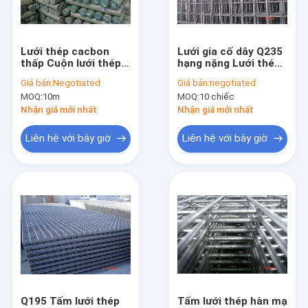
Liên hệ chúng tôi
Lưới thép cacbon
Lưới gia cố dây Q235
thấp Cuộn lưới thép
hạng nặng Lưới thép
Lưới thép không gỉ dệt
hàn 0,53mm-3mm
hàn 4x4 cho bê tông
Giá bán:
Negotiated
Giá bán:
negotiated
cho xây dựng
MOQ:
10m
MOQ:
10 chiếc
Lưới thép hàn
Nhận giá mới nhất
Nhận giá mới nhất
Lưới màn hình côn trùng
Liên hệ với bây giờ
Liên hệ với bây giờ
Dây hàng rào thép gai
Hộp lưu trữ lưới thép
Hàng rào liên kết chuỗi
Lưới dây lục giác
Lưới dây đồng thau
Q195 Tấm lưới thép
Tấm lưới thép hàn mạ