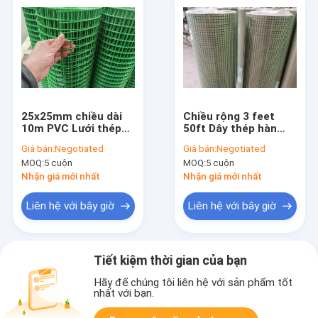
25x25mm chiều dài
Chiều rộng 3 feet
10m PVC Lưới thép
50ft Dây thép hàn
hàn phủ PVC Hàng
Lưới nhựa phủ nhựa
Giá bán:
Negotiated
Giá bán:
Negotiated
rào lưới vườn xanh
Hàng rào sân vườn
MOQ:
5 cuộn
MOQ:
5 cuộn
Nhận giá mới nhất
Nhận giá mới nhất
Liên hệ với bây giờ
Liên hệ với bây giờ
Tiết kiệm thời gian của bạn
Hãy để chúng tôi liên hệ với sản phẩm tốt
nhất với bạn.