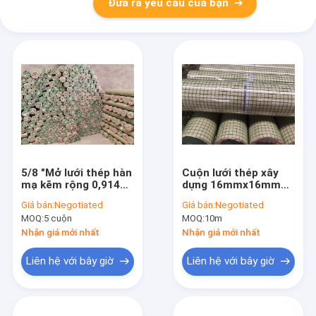
Đưa ra yêu cầu của bạn
5/8 "Mở lưới thép hàn
Cuộn lưới thép xây
mạ kẽm rộng 0,914m
dựng 16mmx16mm
để bảo vệ vườn
1,22m để bảo vệ khu
Giá bán:
Negotiated
Giá bán:
Negotiated
dân cư
MOQ:
5 cuộn
MOQ:
10m
Nhận giá mới nhất
Nhận giá mới nhất
Liên hệ với bây giờ
Liên hệ với bây giờ