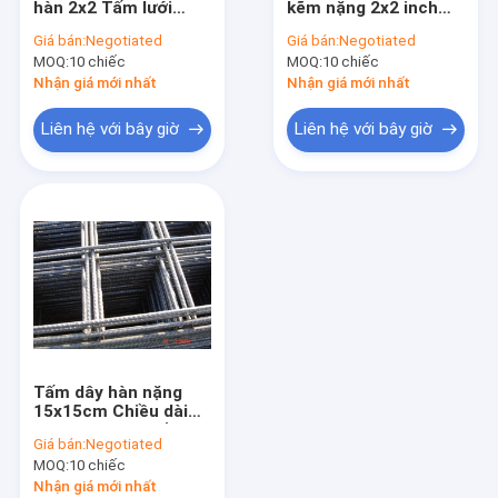
hàn 2x2 Tấm lưới
kẽm nặng 2x2 inch
Dây thép
thép gia cố bê tông
Đường kính 3.0-
Giá bán:
Negotiated
Giá bán:
Negotiated
6.0mm
MOQ:
Lưới dây nhựa
10 chiếc
MOQ:
10 chiếc
Nhận giá mới nhất
Nhận giá mới nhất
Dây vải màu đen
Liên hệ với bây giờ
Liên hệ với bây giờ
Dây hàng rào dao cạo
Lưới dây uốn
Lưới lọc dây
Lưới dây sợi
Tấm dây hàn nặng
15x15cm Chiều dài
5,8m Lưới gia cố mạ
Giá bán:
Negotiated
kẽm
MOQ:
10 chiếc
Nhận giá mới nhất