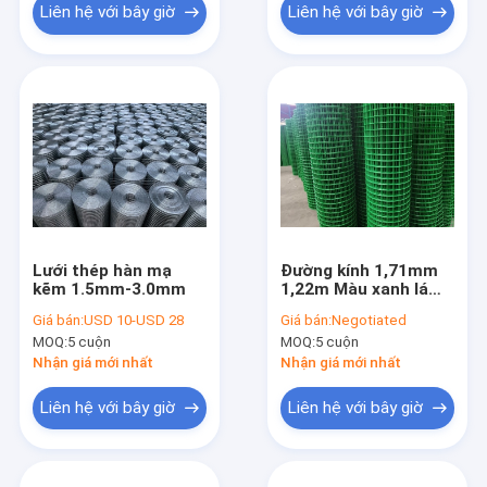
Liên hệ với bây giờ
Liên hệ với bây giờ
Lưới thép hàn mạ
Đường kính 1,71mm
kẽm 1.5mm-3.0mm
1,22m Màu xanh lá
cây Pvc bọc thép hàn
Giá bán:
USD 10-USD 28
Giá bán:
Negotiated
Dây cuộn quanh vườn
MOQ:
5 cuộn
MOQ:
5 cuộn
Nhận giá mới nhất
Nhận giá mới nhất
Liên hệ với bây giờ
Liên hệ với bây giờ