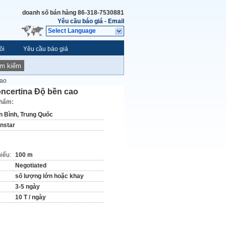
doanh số bán hàng
86-318-7530881
Yêu cầu báo giá
-
Email
Select Language
ôi
Yêu cầu báo giá
ìm kiếm
cao
ncertina Độ bền cao
phẩm:
n Bình, Trung Quốc
instar
hiểu:
100 m
Negotiated
số lượng lớn hoặc khay
3-5 ngày
10 T / ngày