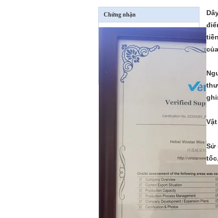
Dây
Chứng nhận
điể
tiề
của
Ngư
thư
ghi
Vật
Sử 
tốc,