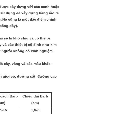
ào được xây dựng với các cạnh hoặc
 sử dụng để xây dựng hàng rào rẻ
m.Nó cũng là một đặc điểm chính
bằng dây).
 sẽ bị khó chịu và có thể bị
 và các thiết bị cố định như kim
t người không có kinh nghiệm.
lá cây, vàng và các màu khác.
h giới cỏ, đường sắt, đường cao
cách Barb
Chiều dài Barb
cm)
(cm)
5-15
1,5-3