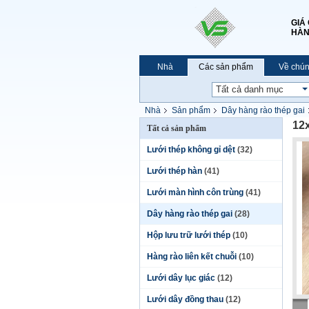
GIÁ
HÀN
Nhà
Các sản phẩm
Về chún
Nhà
Sản phẩm
Dây hàng rào thép gai
12
Tất cả sản phẩm
Lưới thép không gỉ dệt
(32)
Lưới thép hàn
(41)
Lưới màn hình côn trùng
(41)
Dây hàng rào thép gai
(28)
Hộp lưu trữ lưới thép
(10)
Hàng rào liên kết chuỗi
(10)
Lưới dây lục giác
(12)
Lưới dây đồng thau
(12)