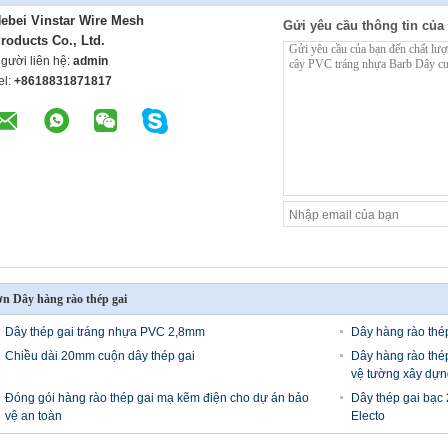
ebei Vinstar Wire Mesh
Gửi yêu cầu thông tin của 
roducts Co., Ltd.
gười liên hệ:
admin
el:
+8618831871817
n Dây hàng rào thép gai
Dây thép gai tráng nhựa PVC 2,8mm
Dây hàng rào thé
Chiều dài 20mm cuộn dây thép gai
Dây hàng rào thé
vệ tường xây dựn
Đóng gói hàng rào thép gai mạ kẽm điện cho dự án bảo
Dây thép gai bạc
vệ an toàn
Electo