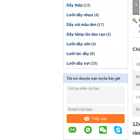
Dây thép
(13)
Lưới dây nhựa
(4)
Dây vải màu đen
(17)
Dây hàng rào dao cạo
(2)
Lưới dây uốn
(4)
Chi
Lưới lọc dây
(8)
Lưới dây sợi
(10)
Vậ
Kh
Tôi trò chuyện trực tuyến bây giờ
ga
Lo
Đi
Tiếp xúc
12
rào