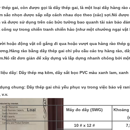
 thép gai, còn được gọi là dây thép gai, là một loại dây hàng r
m sắc nhọn được sắp xếp cách nhau dọc theo (các) sợi.Nó được
n và được sử dụng trên các bức tường bao quanh tài sản bảo đả
 công sự trong chiến tranh chiến hào (như một chướng ngại vật 
ời hoặc động vật cố gắng đi qua hoặc vượt qua hàng rào thép gai
ơng.Hàng rào bằng dây thép gai chỉ yêu cầu các trụ hàng rào, dây
m.Nó rất đơn giản để xây dựng và lắp dựng nhanh chóng bởi mộ
 liệu dây: Dây thép mạ kẽm, dây sắt bọc PVC màu xanh lam, xanh 
dụng chung: Dây thép gai chủ yếu phục vụ trong việc bảo vệ ran
 v.v.
Loại
Máy đo dây (SWG)
Khoảng 
(
10 # x 12 #
7,