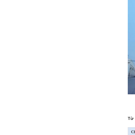
Từ 
Ch