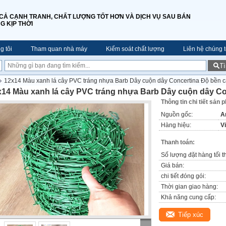
 CẢ CẠNH TRANH, CHẤT LƯỢNG TỐT HƠN VÀ DỊCH VỤ SAU BÁN
G KỊP THỜI
g tôi
Tham quan nhà máy
Kiểm soát chất lượng
Liên hệ chúng t
T
12x14 Màu xanh lá cây PVC tráng nhựa Barb Dây cuộn dây Concertina Độ bền 
x14 Màu xanh lá cây PVC tráng nhựa Barb Dây cuộn dây Co
Thông tin chi tiết sản 
Nguồn gốc:
A
Hàng hiệu:
V
Thanh toán:
Số lượng đặt hàng tối t
Giá bán:
chi tiết đóng gói:
Thời gian giao hàng:
Khả năng cung cấp:
Tiếp xúc