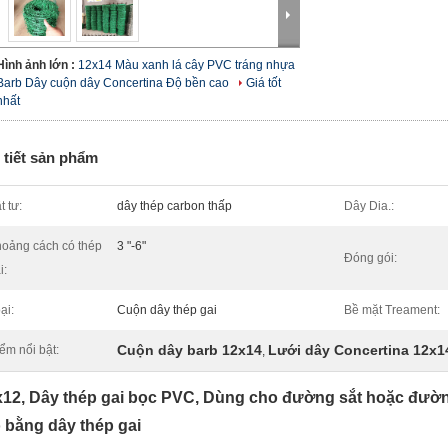
Hình ảnh lớn :
12x14 Màu xanh lá cây PVC tráng nhựa
Barb Dây cuộn dây Concertina Độ bền cao
Giá tốt
nhất
 tiết sản phẩm
t tư:
dây thép carbon thấp
Dây Dia.:
oảng cách có thép
3 "-6"
Đóng gói:
i:
ại:
Cuộn dây thép gai
Bề mặt Treament:
Cuộn dây barb 12x14
Lưới dây Concertina 12x1
ểm nổi bật:
,
x12, Dây thép gai bọc PVC, Dùng cho đường sắt hoặc đường
 bằng dây thép gai