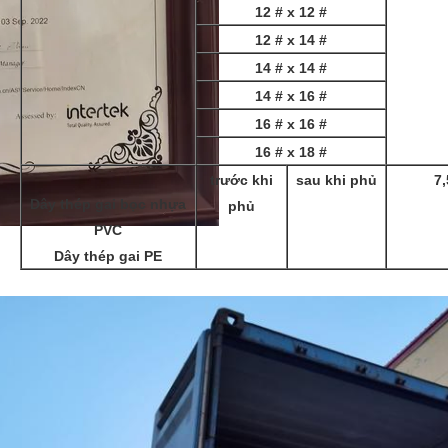
12 # x 12 #
12 # x 14 #
14 # x 14 #
14 # x 16 #
16 # x 16 #
16 # x 18 #
trước khi
sau khi phủ
7,
Dây thép gai bọc nhựa
phủ
PVC
Dây thép gai PE