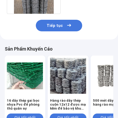
án bảo vệ an toàn
Tiếp tục
Sản Phẩm Khuyến Cáo
16 dây thép gai bọc
Hàng rào dây thép
500 mét dây th
nhựa Pvc để phòng
cuộn 12x12 được mạ
hàng rào mạ k
thủ quân sự
kẽm để bảo vệ khu
vườn hoặc sân của
bạn
Giá tốt nhất
Giá tốt nhất
Giá tốt n