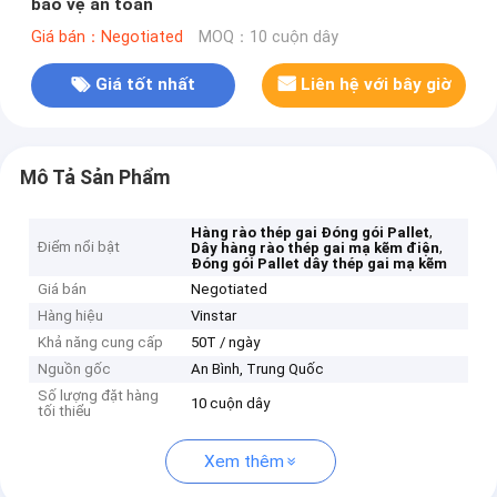
bảo vệ an toàn
Giá bán：Negotiated
MOQ：10 cuộn dây
Giá tốt nhất
Liên hệ với bây giờ
Mô Tả Sản Phẩm
,
Hàng rào thép gai Đóng gói Pallet
Điểm nổi bật
,
Dây hàng rào thép gai mạ kẽm điện
Đóng gói Pallet dây thép gai mạ kẽm
Giá bán
Negotiated
Hàng hiệu
Vinstar
Khả năng cung cấp
50T / ngày
Nguồn gốc
An Bình, Trung Quốc
Số lượng đặt hàng
10 cuộn dây
tối thiểu
Xem thêm