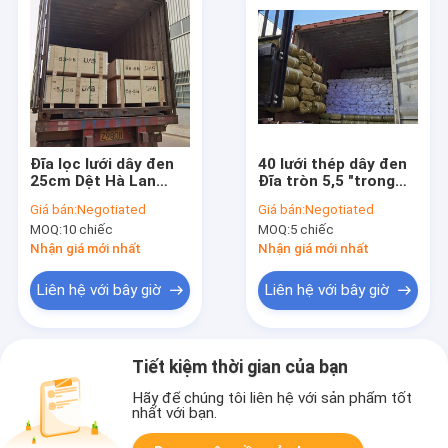
Đĩa lọc lưới dây đen
40 lưới thép dây đen
25cm Dệt Hà Lan
Đĩa tròn 5,5 "trong
12x88mesh
ngành công nghiệp
Giá bán:
Negotiated
Giá bán:
Negotiated
24x110mesh
cao su
MOQ:
10 chiếc
MOQ:
5 chiếc
Nhận giá mới nhất
Nhận giá mới nhất
Liên hệ với bây giờ
Liên hệ với bây giờ
Tiết kiệm thời gian của bạn
Hãy để chúng tôi liên hệ với sản phẩm tốt
nhất với bạn.