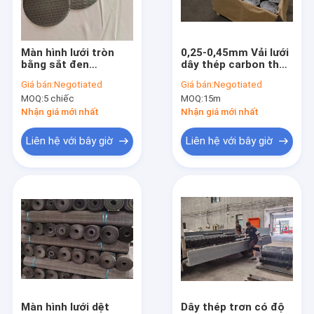
Liên hệ chúng tôi
Màn hình lưới tròn
0,25-0,45mm Vải lưới
bằng sắt đen
dây thép carbon thấp
Lưới thép không gỉ dệt
14X88mesh cho bộ
Vải lưới cho bộ lọc
Giá bán:
Negotiated
Giá bán:
Negotiated
lọc hạt hóa học
ngũ cốc
MOQ:
5 chiếc
MOQ:
15m
Lưới thép hàn
Nhận giá mới nhất
Nhận giá mới nhất
Lưới màn hình côn trùng
Liên hệ với bây giờ
Liên hệ với bây giờ
Dây hàng rào thép gai
Hộp lưu trữ lưới thép
Hàng rào liên kết chuỗi
Lưới dây lục giác
Lưới dây đồng thau
Màn hình lưới dệt
Dây thép trơn có độ