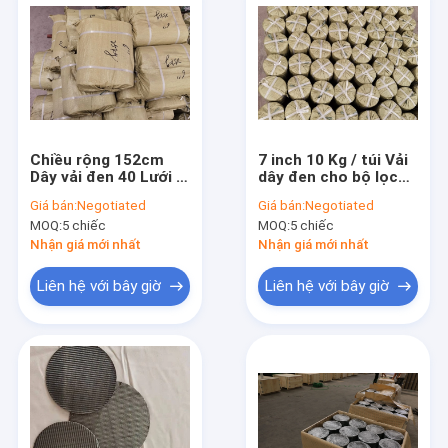
Chiều rộng 152cm
7 inch 10 Kg / túi Vải
Dây vải đen 40 Lưới 6
dây đen cho bộ lọc
inch Đĩa tròn 25kgs /
Kiểu dệt trơn
Giá bán:
Negotiated
Giá bán:
Negotiated
túi
MOQ:
5 chiếc
MOQ:
5 chiếc
Nhận giá mới nhất
Nhận giá mới nhất
Liên hệ với bây giờ
Liên hệ với bây giờ
Nhà
các sản phẩm
Về chúng tôi