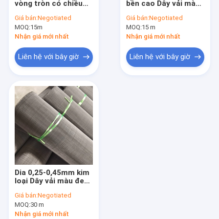
vòng tròn có chiều
bền cao Dây vải màu
Dây thép
rộng 0,6-1,22m Bộ
đen 12-60mesh
Giá bán:
Negotiated
Giá bán:
Negotiated
lọc đĩa đơn lớp ép
MOQ:
Lưới dây nhựa
15m
MOQ:
15 m
đùn
Nhận giá mới nhất
Nhận giá mới nhất
Dây vải màu đen
Liên hệ với bây giờ
Liên hệ với bây giờ
Dây hàng rào dao cạo
Lưới dây uốn
Lưới lọc dây
Lưới dây sợi
Dia 0,25-0,45mm kim
loại Dây vải màu đen
cho ngành công
Giá bán:
Negotiated
nghiệp ô tô chống
MOQ:
30 m
mài mòn
Nhận giá mới nhất