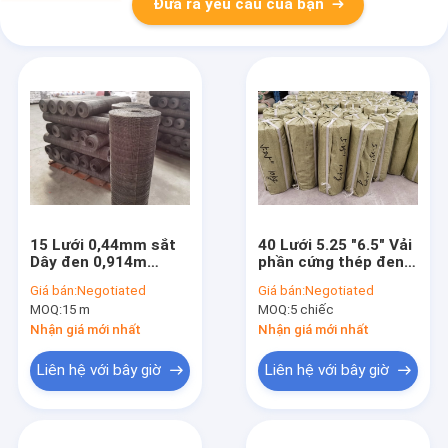
Đưa ra yêu cầu của bạn
15 Lưới 0,44mm sắt
40 Lưới 5.25 "6.5" Vải
Dây đen 0,914m
phần cứng thép đen
Chiều rộng 30m
10kgs / túi
Giá bán:
Negotiated
Giá bán:
Negotiated
Chiều dài
MOQ:
15 m
MOQ:
5 chiếc
Nhận giá mới nhất
Nhận giá mới nhất
Liên hệ với bây giờ
Liên hệ với bây giờ