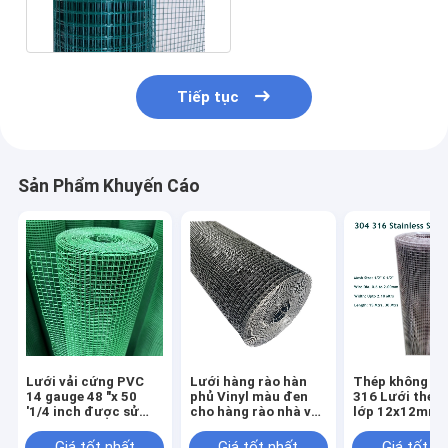
hàn 1 inch X 1 inch
Tiếp tục
Sản Phẩm Khuyến Cáo
Lưới vải cứng PVC
Lưới hàng rào hàn
Thép không gỉ
14 gauge 48 "x 50
phủ Vinyl màu đen
316 Lưới thép
'1/4 inch được sử
cho hàng rào nhà và
lớp 12x12mm L
dụng cho hàng rào
vườn và nhà
1/2 "x1 / 2"
Giá tốt nhất
Giá tốt nhất
Giá tốt n