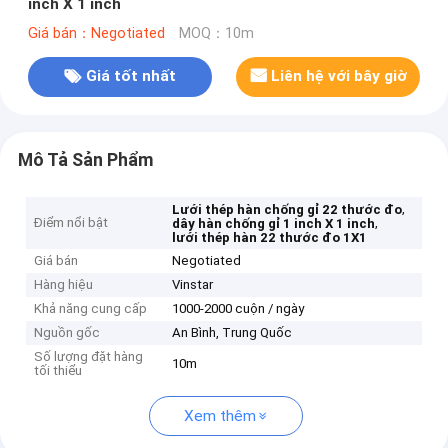
inch X 1 inch
Giá bán：Negotiated
MOQ：10m
Giá tốt nhất
Liên hệ với bây giờ
Mô Tả Sản Phẩm
,
Lưới thép hàn chống gỉ 22 thước đo
Điểm nổi bật
,
dây hàn chống gỉ 1 inch X 1 inch
lưới thép hàn 22 thước đo 1X1
Giá bán
Negotiated
Hàng hiệu
Vinstar
Khả năng cung cấp
1000-2000 cuộn / ngày
Nguồn gốc
An Bình, Trung Quốc
Số lượng đặt hàng
10m
tối thiểu
Xem thêm