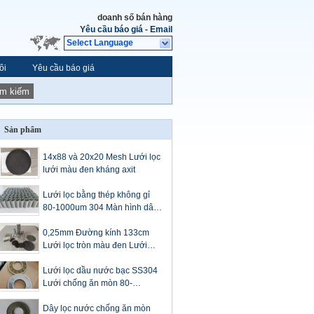
doanh số bán hàng
Yêu cầu báo giá
-
Email
Select Language
ôi
Yêu cầu báo giá
ìm kiếm
Sản phẩm
14x88 và 20x20 Mesh Lưới lọc
lưới màu đen kháng axit
Lưới lọc bằng thép không gỉ
80-1000um 304 Màn hình dây
dệt kim loại nhiệt độ cao
0,25mm Đường kính 133cm
Lưới lọc tròn màu đen Lưới
40x36
Lưới lọc dầu nước bạc SS304
Lưới chống ăn mòn 80-
1000um
Dây lọc nước chống ăn mòn