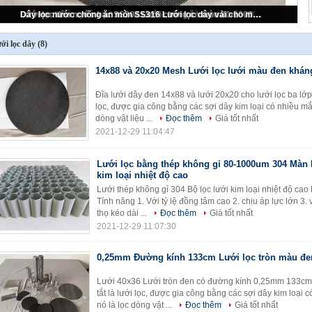
14x88 và 20x20 Mesh Lưới lọc lưới màu đen kháng axit
ới lọc dây
(8)
14x88 và 20x20 Mesh Lưới lọc lưới màu đen kháng
Đĩa lưới dây đen 14x88 và lưới 20x20 cho lưới lọc ba lớp 
lọc, được gia công bằng các sợi dây kim loại có nhiều m
dòng vật liệu ...
Đọc thêm
Giá tốt nhất
2021-12-29 11:04:47
Lưới lọc bằng thép không gỉ 80-1000um 304 Màn 
kim loại nhiệt độ cao
Lưới thép không gỉ 304 Bộ lọc lưới kim loại nhiệt độ cao
Tính năng 1. Với tỷ lệ đồng tâm cao 2. chịu áp lực lớn 3. 
thọ kéo dài ...
Đọc thêm
Giá tốt nhất
2021-12-29 11:07:30
0,25mm Đường kính 133cm Lưới lọc tròn màu đe
Lưới 40x36 Lưới tròn đen có đường kính 0,25mm 133cm c
tắt là lưới lọc, được gia công bằng các sợi dây kim loạ
nó là lọc dòng vật ...
Đọc thêm
Giá tốt nhất