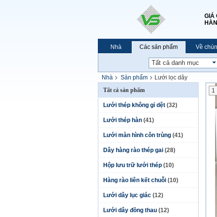
GIÁ
HÀN
Nhà
Các sản phẩm
Về chún
Nhà
Sản phẩm
Lưới lọc dây
Tất cả sản phẩm
1
Lưới thép không gỉ dệt
(32)
Lưới thép hàn
(41)
Lưới màn hình côn trùng
(41)
Dây hàng rào thép gai
(28)
Hộp lưu trữ lưới thép
(10)
Hàng rào liên kết chuỗi
(10)
Lưới dây lục giác
(12)
Lưới dây đồng thau
(12)