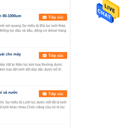
n 80-1000um
Tiếp xúc
ưới sợi quang Sự miêu tả Đĩa lọc lưới thép
thống lọc dầu và dầu, động cơ diesel hàng
vải cho máy
Tiếp xúc
iệp Vật tư Màn lọc kim loại thường được
m loại dệt lưới dệt dày đặc được bố trí
hí và nước
Tiếp xúc
ớc Sự miêu tả Lưới lọc được viết tắt là lưới
ắt lưới khác nhau.Chức năng của nó là lọc