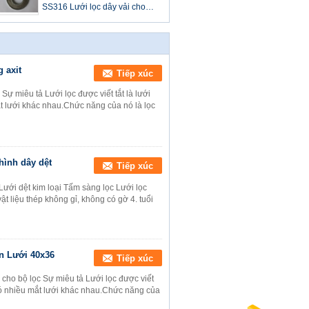
SS316 Lưới lọc dây vải cho
máy công nghiệp
 axit
Tiếp xúc
Sự miêu tả Lưới lọc được viết tắt là lưới
ắt lưới khác nhau.Chức năng của nó là lọc
hình dây dệt
Tiếp xúc
 Lưới dệt kim loại Tấm sàng lọc Lưới lọc
vật liệu thép không gỉ, không có gờ 4. tuổi
n Lưới 40x36
Tiếp xúc
ho bộ lọc Sự miêu tả Lưới lọc được viết
i có nhiều mắt lưới khác nhau.Chức năng của