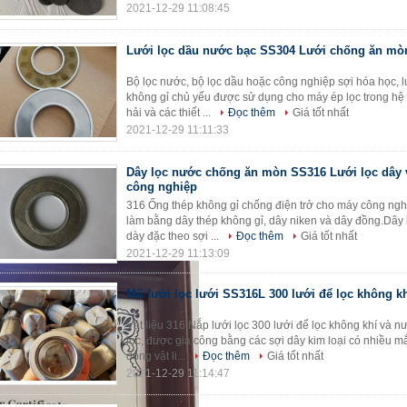
2021-12-29 11:08:45
Lưới lọc dầu nước bạc SS304 Lưới chống ăn mò
Bộ lọc nước, bộ lọc dầu hoặc công nghiệp sợi hóa học, l
không gỉ chủ yếu được sử dụng cho máy ép lọc trong hệ 
hải và các thiết ...
Đọc thêm
Giá tốt nhất
2021-12-29 11:11:33
Dây lọc nước chống ăn mòn SS316 Lưới lọc dây 
công nghiệp
316 Ống thép không gỉ chống điện trở cho máy công ngh
làm bằng dây thép không gỉ, dây niken và dây đồng.Dây ki
dày đặc theo sợi ...
Đọc thêm
Giá tốt nhất
2021-12-29 11:13:09
Mũ lưới lọc lưới SS316L 300 lưới để lọc không k
Vật liệu 316 Nắp lưới lọc 300 lưới để lọc không khí và nư
lọc, được gia công bằng các sợi dây kim loại có nhiều m
dòng vật li...
Đọc thêm
Giá tốt nhất
2021-12-29 11:14:47