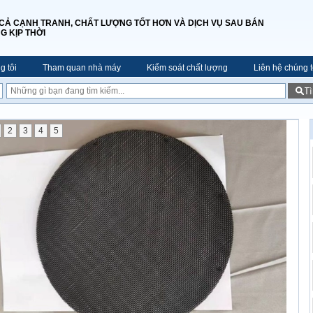
 CẢ CẠNH TRANH, CHẤT LƯỢNG TỐT HƠN VÀ DỊCH VỤ SAU BÁN
G KỊP THỜI
g tôi
Tham quan nhà máy
Kiểm soát chất lượng
Liên hệ chúng t
T
2
3
4
5