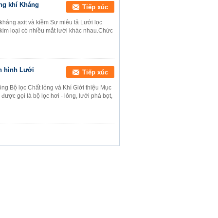
ng khí Kháng
Tiếp xúc
 kháng axit và kiềm Sự miêu tả Lưới lọc
y kim loại có nhiều mắt lưới khác nhau.Chức
n hình Lưới
Tiếp xúc
g Bộ lọc Chất lỏng và Khí Giới thiệu Mục
 được gọi là bộ lọc hơi - lỏng, lưới phá bọt,