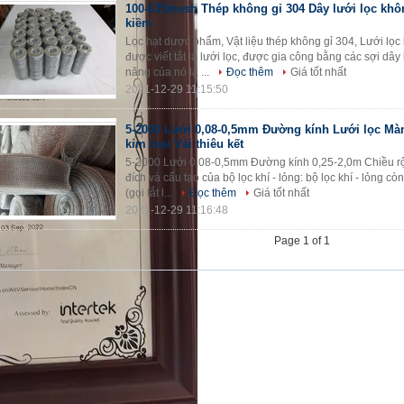
100-635mesh Thép không gỉ 304 Dây lưới lọc khô
kiềm
Lọc hạt dược phẩm, Vật liệu thép không gỉ 304, Lưới lọc
được viết tắt là lưới lọc, được gia công bằng các sợi dâ
năng của nó là ...
Đọc thêm
Giá tốt nhất
2021-12-29 11:15:50
5-2000 Lưới 0,08-0,5mm Đường kính Lưới lọc Mà
kim loại Vải thiêu kết
5-2000 Lưới 0,08-0,5mm Đường kính 0,25-2,0m Chiều rộn
đích và cấu tạo của bộ lọc khí - lỏng: bộ lọc khí - lỏng còn
(gọi tắt l...
Đọc thêm
Giá tốt nhất
2021-12-29 11:16:48
Page 1 of 1