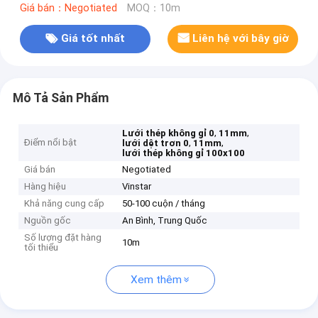
Giá bán：Negotiated
MOQ：10m
Giá tốt nhất
Liên hệ với bây giờ
Mô Tả Sản Phẩm
,
,
Lưới thép không gỉ 0
11mm
Điểm nổi bật
,
,
lưới dệt trơn 0
11mm
lưới thép không gỉ 100x100
Giá bán
Negotiated
Hàng hiệu
Vinstar
Khả năng cung cấp
50-100 cuộn / tháng
Nguồn gốc
An Bình, Trung Quốc
Số lượng đặt hàng
10m
tối thiểu
Xem thêm