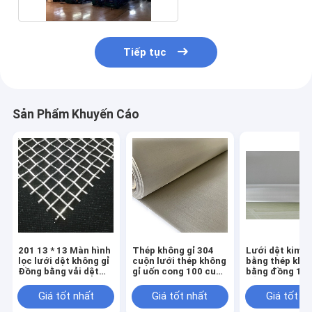
Tiếp tục
Sản Phẩm Khuyến Cáo
201 13 * 13 Màn hình
Thép không gỉ 304
Lưới dệt kim l
lọc lưới dệt không gỉ
cuộn lưới thép không
bằng thép khôn
Đồng bằng vải dệt
gỉ uốn cong 100 cuộn
bằng đồng 10 
Hà Lan
lưới
Lỗ kim cương 
Giá tốt nhất
Giá tốt nhất
Giá tốt n