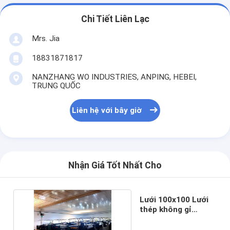
Chi Tiết Liên Lạc
Mrs. Jia
18831871817
NANZHANG WO INDUSTRIES, ANPING, HEBEI,
TRUNG QUỐC
Liên hệ với bây giờ
Nhận Giá Tốt Nhất Cho
Lưới 100x100 Lưới
thép không gỉ
0,11mm Dệt trơn