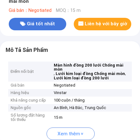
mài mòn
Giá bán：Negotiated
MOQ：15 m
Giá tốt nhất
Liên hệ với bây giờ
Mô Tả Sản Phẩm
Màn hình đồng 200 lưới Chống mài
mòn
Điểm nổi bật
,
,
Lưới kim loại đồng Chống mài mòn
Lưới kim loại đồng 200 lưới
Giá bán
Negotiated
Hàng hiệu
Vinstar
Khả năng cung cấp
100 cuộn / tháng
Nguồn gốc
An Bình, Hà Bắc, Trung Quốc
Số lượng đặt hàng
15 m
tối thiểu
Xem thêm