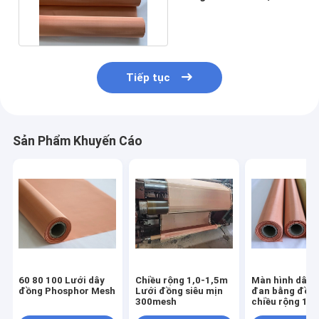
đồng Chống mài mòn
Tiếp tục
Sản Phẩm Khuyến Cáo
60 80 100 Lưới dây
Chiều rộng 1,0-1,5m
Màn hình dây 
đồng Phosphor Mesh
Lưới đồng siêu mịn
đan bằng đồn
300mesh
chiều rộng 1m
rộng đa năng