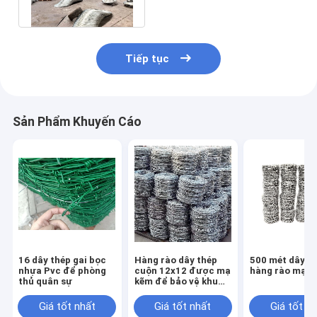
ranh giới
Tiếp tục
Sản Phẩm Khuyến Cáo
16 dây thép gai bọc
Hàng rào dây thép
500 mét dây th
nhựa Pvc để phòng
cuộn 12x12 được mạ
hàng rào mạ k
thủ quân sự
kẽm để bảo vệ khu
vườn hoặc sân của
bạn
Giá tốt nhất
Giá tốt nhất
Giá tốt n