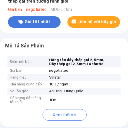
thép gai trên tường ranh giới
Giá bán：negotiated
MOQ：10m
Giá tốt nhất
Liên hệ với bây giờ
Mô Tả Sản Phẩm
,
,
Hàng rào dây thép gai 2
5mm
Điểm nổi bật
,
Dây thép gai 2
5mm 14 thước
Giá bán
negotiated
Hàng hiệu
Vinstar
Khả năng cung cấp
10 T / ngày
Nguồn gốc
An Bình, Trung Quốc
Số lượng đặt hàng
10m
tối thiểu
Xem thêm