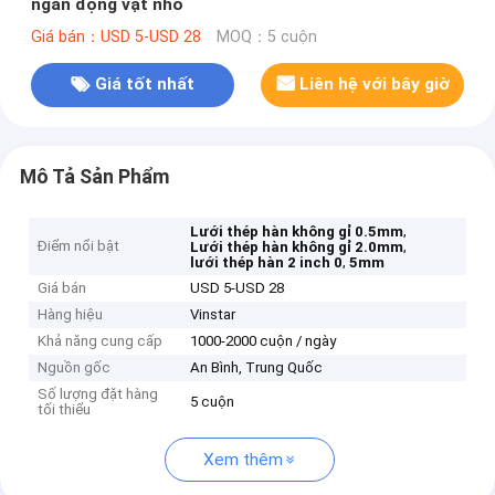
ngăn động vật nhỏ
Giá bán：USD 5-USD 28
MOQ：5 cuộn
Giá tốt nhất
Liên hệ với bây giờ
Mô Tả Sản Phẩm
,
Lưới thép hàn không gỉ 0.5mm
Điểm nổi bật
,
Lưới thép hàn không gỉ 2.0mm
,
lưới thép hàn 2 inch 0
5mm
Giá bán
USD 5-USD 28
Hàng hiệu
Vinstar
Khả năng cung cấp
1000-2000 cuộn / ngày
Nguồn gốc
An Bình, Trung Quốc
Số lượng đặt hàng
5 cuộn
tối thiểu
Xem thêm