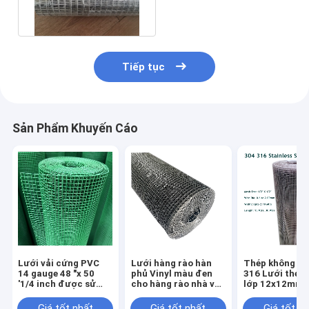
2,0mm để ngăn động
vật nhỏ
Tiếp tục
Sản Phẩm Khuyến Cáo
Lưới vải cứng PVC
Lưới hàng rào hàn
Thép không gỉ
14 gauge 48 "x 50
phủ Vinyl màu đen
316 Lưới thép
'1/4 inch được sử
cho hàng rào nhà và
lớp 12x12mm L
dụng cho hàng rào
vườn và nhà
1/2 "x1 / 2"
Giá tốt nhất
Giá tốt nhất
Giá tốt n