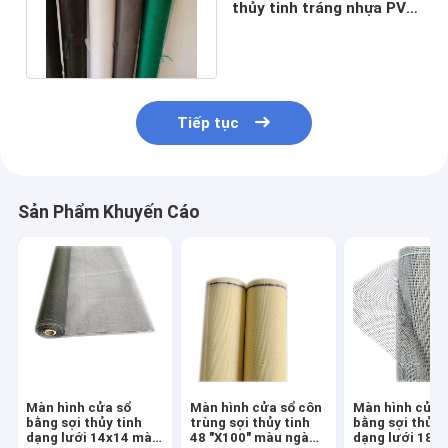
thủy tinh tráng nhựa PVC
18x16 Lưới màn hình bay
mịn
Tiếp tục
Sản Phẩm Khuyến Cáo
Màn hình cửa sổ
Màn hình cửa sổ côn
Màn hình cửa 
bằng sợi thủy tinh
trùng sợi thủy tinh
bằng sợi thủy 
dạng lưới 14x14 màu
48 "X100" màu ngà
dạng lưới 18x