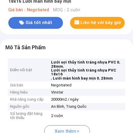
18x16 Lưới màn hình bay mịn
Giá bán：Negotiated
MOQ：2 cuộn
Giá tốt nhất
Liên hệ với bây giờ
Mô Tả Sản Phẩm
,
Lưới sợi thủy tinh tráng nhựa PVC 0
,
28mm
Điểm nổi bật
Lưới sợi thủy tinh tráng nhựa PVC
18x16
,
,
Lưới màn hình bay mịn 0
28mm
Giá bán
Negotiated
Hàng hiệu
Vinstar
Khả năng cung cấp
20000m2 / ngày
Nguồn gốc
An Bình, Trung Quốc
Số lượng đặt hàng
2 cuộn
tối thiểu
Xem thêm