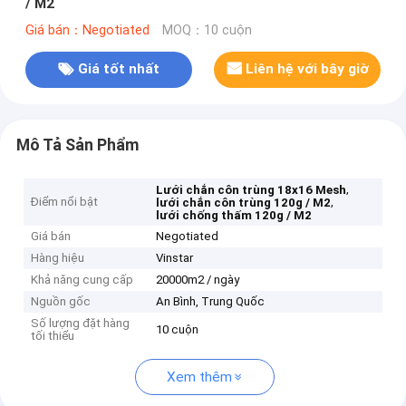
/ M2
Giá bán：Negotiated
MOQ：10 cuộn
Giá tốt nhất
Liên hệ với bây giờ
Mô Tả Sản Phẩm
,
Lưới chắn côn trùng 18x16 Mesh
Điểm nổi bật
,
lưới chắn côn trùng 120g / M2
lưới chống thấm 120g / M2
Giá bán
Negotiated
Hàng hiệu
Vinstar
Khả năng cung cấp
20000m2 / ngày
Nguồn gốc
An Bình, Trung Quốc
Số lượng đặt hàng
10 cuộn
tối thiểu
Xem thêm