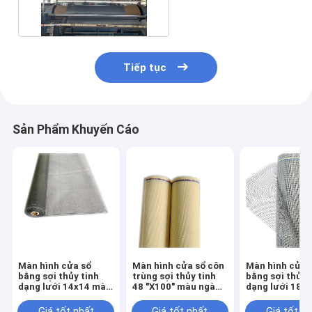
trùng 90-120g / M2
Tiếp tục
Sản Phẩm Khuyến Cáo
Màn hình cửa sổ
Màn hình cửa sổ côn
Màn hình cửa 
bằng sợi thủy tinh
trùng sợi thủy tinh
bằng sợi thủy 
dạng lưới 14x14 màu
48 "X100" màu ngà
dạng lưới 18x
xám cho lưới chống
18 * 16 lưới cho sân
xám 48 "X100'
muỗi
vườn
lưới chống mu
Giá tốt nhất
Giá tốt nhất
Giá tốt n